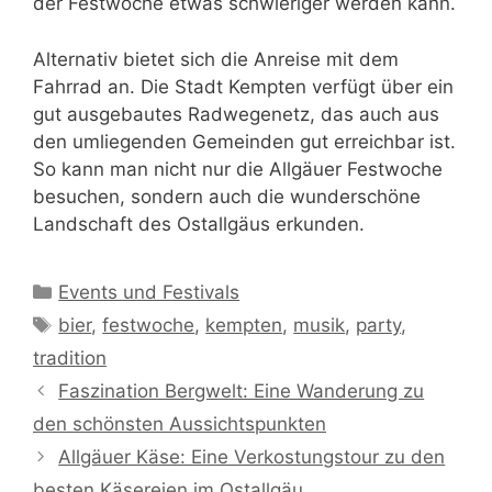
der Festwoche etwas schwieriger werden kann.
Alternativ bietet sich die Anreise mit dem
Fahrrad an. Die Stadt Kempten verfügt über ein
gut ausgebautes Radwegenetz, das auch aus
den umliegenden Gemeinden gut erreichbar ist.
So kann man nicht nur die Allgäuer Festwoche
besuchen, sondern auch die wunderschöne
Landschaft des Ostallgäus erkunden.
Kategorien
Events und Festivals
Schlagwörter
bier
,
festwoche
,
kempten
,
musik
,
party
,
tradition
Faszination Bergwelt: Eine Wanderung zu
den schönsten Aussichtspunkten
Allgäuer Käse: Eine Verkostungstour zu den
besten Käsereien im Ostallgäu