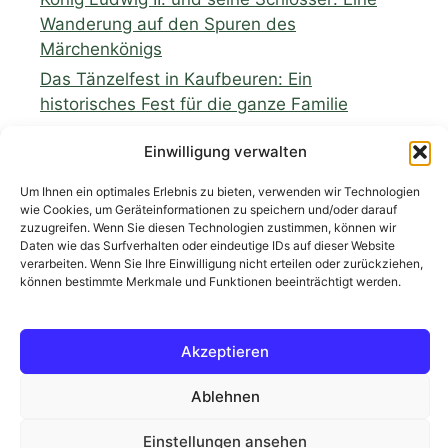
Wanderung auf den Spuren des
Märchenkönigs
Das Tänzelfest in Kaufbeuren: Ein
historisches Fest für die ganze Familie
Wildkräuter und regionale Produkte: Eine
Einwilligung verwalten
Wanderung mit Verkostung von heimischen
Spezialitäten aus dem Ostallgäu
Um Ihnen ein optimales Erlebnis zu bieten, verwenden wir Technologien
wie Cookies, um Geräteinformationen zu speichern und/oder darauf
zuzugreifen. Wenn Sie diesen Technologien zustimmen, können wir
Daten wie das Surfverhalten oder eindeutige IDs auf dieser Website
verarbeiten. Wenn Sie Ihre Einwilligung nicht erteilen oder zurückziehen,
können bestimmte Merkmale und Funktionen beeinträchtigt werden.
Neueste Kommentare
Akzeptieren
Es sind keine Kommentare vorhanden.
Ablehnen
Einstellungen ansehen