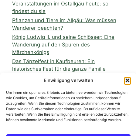
Veranstaltungen im Ostallgäu heute: so
findest du sie
Pflanzen und Tiere im Allgäu: Was müssen
Wanderer beachten?
König Ludwig II. und seine Schlösser: Eine
Wanderung auf den Spuren des
Märchenkönigs
Das Tänzelfest in Kaufbeuren: Ein
historisches Fest für die ganze Familie
Wildkräuter und regionale Produkte: Eine
Einwilligung verwalten
Wanderung mit Verkostung von heimischen
Um Ihnen ein optimales Erlebnis zu bieten, verwenden wir Technologien
Spezialitäten aus dem Ostallgäu
wie Cookies, um Geräteinformationen zu speichern und/oder darauf
zuzugreifen. Wenn Sie diesen Technologien zustimmen, können wir
Daten wie das Surfverhalten oder eindeutige IDs auf dieser Website
verarbeiten. Wenn Sie Ihre Einwilligung nicht erteilen oder zurückziehen,
können bestimmte Merkmale und Funktionen beeinträchtigt werden.
Neueste Kommentare