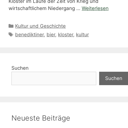
Kloster im Laufe der Zeit von Krieg und
wirtschaftlichem Niedergang …
Weiterlesen
Kategorien
Kultur und Geschichte
Schlagwörter
benediktiner
,
bier
,
kloster
,
kultur
Suchen
Suchen
Neueste Beiträge