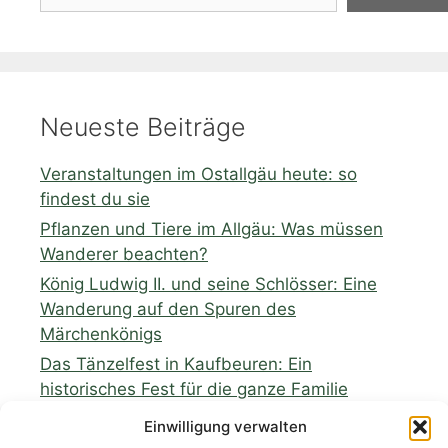
Neueste Beiträge
Veranstaltungen im Ostallgäu heute: so
findest du sie
Pflanzen und Tiere im Allgäu: Was müssen
Wanderer beachten?
König Ludwig II. und seine Schlösser: Eine
Wanderung auf den Spuren des
Märchenkönigs
Das Tänzelfest in Kaufbeuren: Ein
historisches Fest für die ganze Familie
Wildkräuter und regionale Produkte: Eine
Einwilligung verwalten
Wanderung mit Verkostung von heimischen