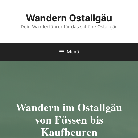
Zum
Inhalt
Wandern Ostallgäu
springen
Dein Wanderführer für das schöne Ostallgäu
Menü
Wandern im Ostallgäu
von Füssen bis
Kaufbeuren