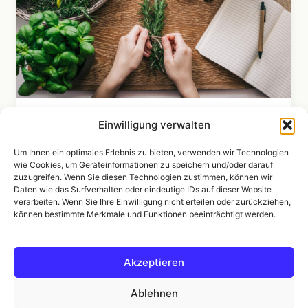
Wildkräuter und regionale Produkte: Eine
Einwilligung verwalten
Wanderung mit Verkostung von heimischen
Um Ihnen ein optimales Erlebnis zu bieten, verwenden wir Technologien
Spezialitäten aus dem Ostallgäu
wie Cookies, um Geräteinformationen zu speichern und/oder darauf
zuzugreifen. Wenn Sie diesen Technologien zustimmen, können wir
Das Ostallgäu ist ein wahres Paradies für
Daten wie das Surfverhalten oder eindeutige IDs auf dieser Website
Feinschmecker und Naturliebhaber. Hier
verarbeiten. Wenn Sie Ihre Einwilligung nicht erteilen oder zurückziehen,
wachsen unzählige Wildkräuter und regionale
können bestimmte Merkmale und Funktionen beeinträchtigt werden.
Produkte, die man unbedingt probier
→ Artikel lesen
Akzeptieren
Ablehnen